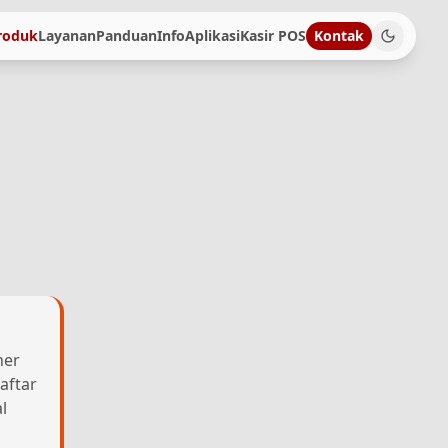
roduk
Layanan
Panduan
Info
Aplikasi
Kasir POS
Kontak
her
aftar
l