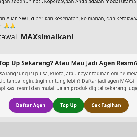
dengan sepenuh hati. Kepercayaan Anda adalah modal utam
n Allah SWT, diberikan kesehatan, keimanan, dan ketakwa
in.🙏🙏
kawal.
MAXsimalkan!
Top Up Sekarang? Atau Mau Jadi Agen Resmi
sa langsung isi pulsa, kuota, atau bayar tagihan online melal
Up tanpa login. Ingin untung lebih? Daftar jadi agen MAXsi 
aplikasi resmi dan mulai jualan produk digital sekarang juga
Daftar Agen
Top Up
Cek Tagihan