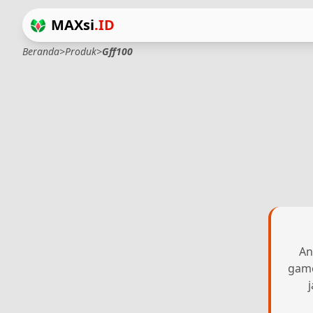
MAXsi
.ID
Beranda
>
Produk
>
Gff100
An
game