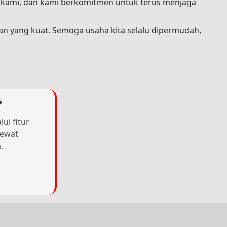
a kami, dan kami berkomitmen untuk terus menjaga
an yang kuat. Semoga usaha kita selalu dipermudah,
?
ui fitur
lewat
.