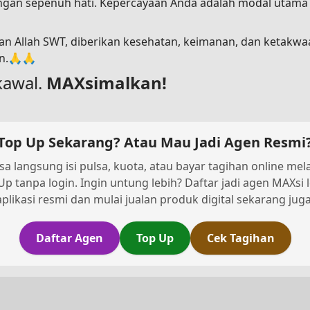
dengan sepenuh hati. Kepercayaan Anda adalah modal utam
n Allah SWT, diberikan kesehatan, keimanan, dan ketakwa
in.🙏🙏
kawal.
MAXsimalkan!
Top Up Sekarang? Atau Mau Jadi Agen Resmi
sa langsung isi pulsa, kuota, atau bayar tagihan online melal
Up tanpa login. Ingin untung lebih? Daftar jadi agen MAXsi 
aplikasi resmi dan mulai jualan produk digital sekarang juga
Daftar Agen
Top Up
Cek Tagihan