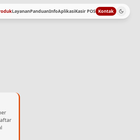
roduk
Layanan
Panduan
Info
Aplikasi
Kasir POS
Kontak
her
aftar
l