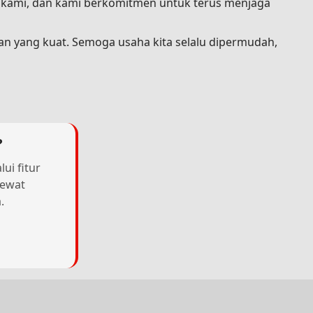
a kami, dan kami berkomitmen untuk terus menjaga
an yang kuat. Semoga usaha kita selalu dipermudah,
?
ui fitur
lewat
.