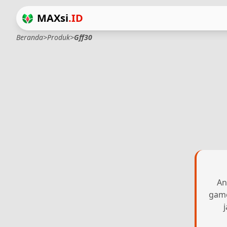
MAXsi
.ID
Beranda
>
Produk
>
Gff30
An
game