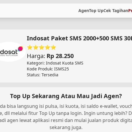
Agen
Top Up
Cek Tagihan
P
Indosat Paket SMS 2000+500 SMS 30
⭐⭐⭐⭐⭐
Harga:
Rp 28.250
Kategori: Indosat Kuota SMS
Kode Produk: ISMS25
Status: Tersedia
Top Up Sekarang Atau Mau Jadi Agen?
da bisa langsung isi pulsa, isi kuota, isi saldo e-wallet, vouc
, dll melalui fitur Top Up tanpa login. Ingin untung lebih? D
jadi agen lewat aplikasi resmi dan mulai jualan produk digita
sekarang juga.