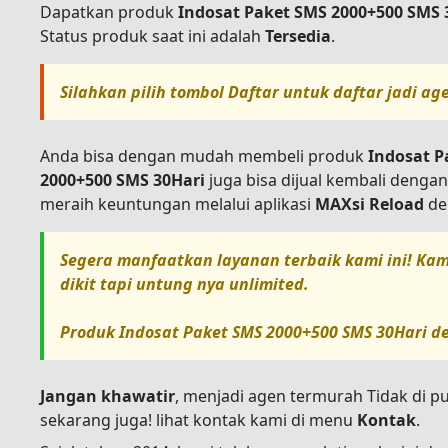
Dapatkan produk
Indosat Paket SMS 2000+500 SMS 
Status produk saat ini adalah
Tersedia
.
Silahkan pilih tombol
Daftar
untuk daftar jadi ag
Anda bisa dengan mudah membeli produk
Indosat P
2000+500 SMS 30Hari
juga bisa dijual kembali denga
meraih keuntungan melalui aplikasi
MAXsi Reload
den
Segera manfaatkan layanan terbaik kami ini! Kam
dikit tapi untung nya unlimited.
Produk
Indosat Paket SMS 2000+500 SMS 30Hari
de
Jangan khawatir
, menjadi agen termurah Tidak di p
sekarang juga! lihat kontak kami di menu
Kontak
.