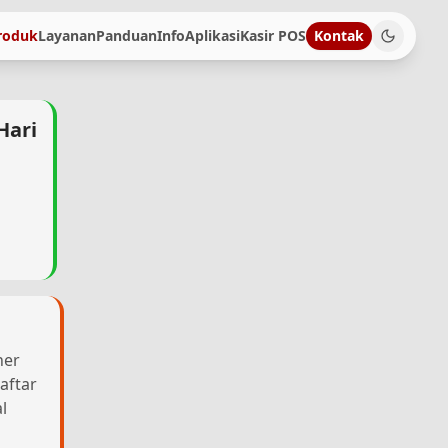
roduk
Layanan
Panduan
Info
Aplikasi
Kasir POS
Kontak
Hari
her
aftar
l