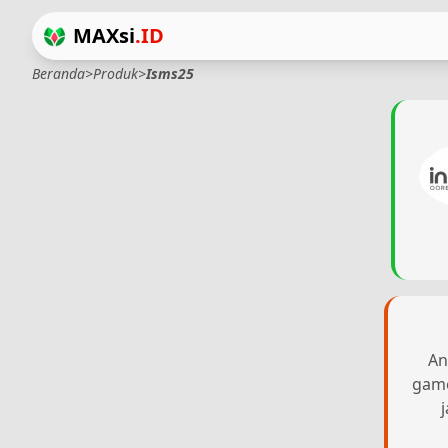
MAXsi
.ID
Beranda
>
Produk
>
Isms25
An
game