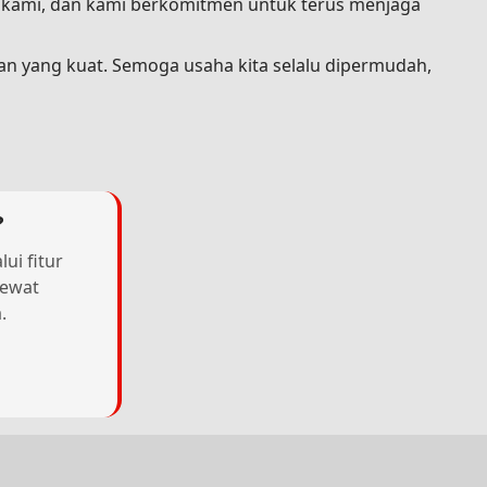
a kami, dan kami berkomitmen untuk terus menjaga
an yang kuat. Semoga usaha kita selalu dipermudah,
?
ui fitur
lewat
.