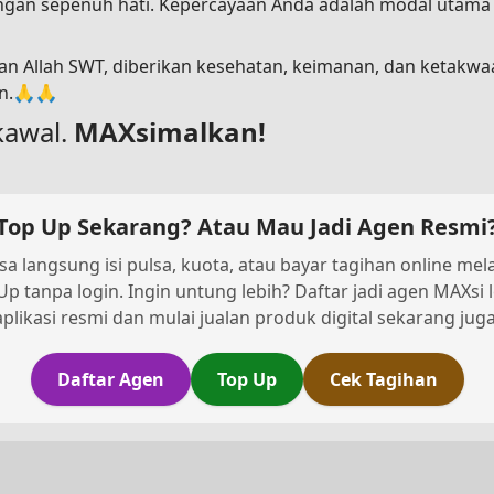
dengan sepenuh hati. Kepercayaan Anda adalah modal utam
n Allah SWT, diberikan kesehatan, keimanan, dan ketakwa
in.🙏🙏
kawal.
MAXsimalkan!
Top Up Sekarang? Atau Mau Jadi Agen Resmi
sa langsung isi pulsa, kuota, atau bayar tagihan online melal
Up tanpa login. Ingin untung lebih? Daftar jadi agen MAXsi 
aplikasi resmi dan mulai jualan produk digital sekarang juga
Daftar Agen
Top Up
Cek Tagihan