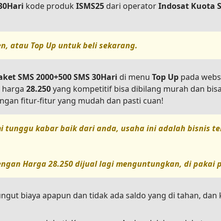
30Hari
kode produk
ISMS25
dari operator
Indosat Kuota 
en, atau
Top Up
untuk beli sekarang.
aket SMS 2000+500 SMS 30Hari
di menu
Top Up
pada websit
n harga
28.250
yang kompetitif bisa dibilang murah dan bi
gan fitur-fitur yang mudah dan pasti cuan!
i tunggu kabar baik dari anda, usaha ini adalah bisnis 
ngan Harga
28.250
dijual lagi menguntungkan, di pakai p
ungut biaya apapun dan tidak ada saldo yang di tahan, da