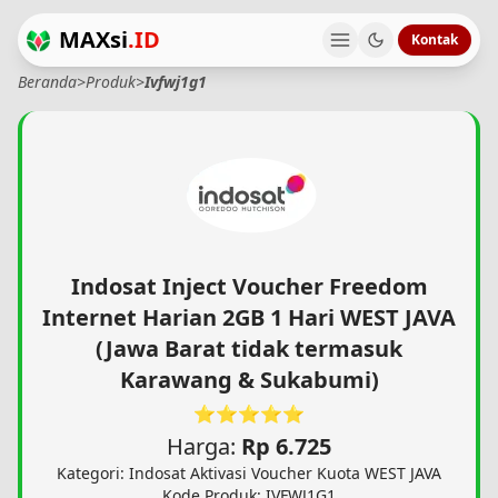
MAXsi
.ID
Kontak
Beranda
>
Produk
>
Ivfwj1g1
Indosat Inject Voucher Freedom
Internet Harian 2GB 1 Hari WEST JAVA
(Jawa Barat tidak termasuk
Karawang & Sukabumi)
⭐⭐⭐⭐⭐
Harga:
Rp 6.725
Kategori: Indosat Aktivasi Voucher Kuota WEST JAVA
Kode Produk: IVFWJ1G1