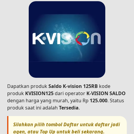
Dapatkan produk
Saldo K-vision 125RB
kode
produk
KVISION125
dari operator
K-VISION SALDO
dengan harga yang murah, yaitu Rp
125.000
. Status
produk saat ini adalah
Tersedia
.
Silahkan pilih tombol
Daftar
untuk daftar jadi
agen, atau
Top Up
untuk beli sekarang.