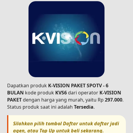
Dapatkan produk
K-VISION PAKET SPOTV - 6
BULAN
kode produk
KVS6
dari operator
K-VISION
PAKET
dengan harga yang murah, yaitu Rp
297.000
.
Status produk saat ini adalah
Tersedia
.
Silahkan pilih tombol
Daftar
untuk daftar jadi
agen, atau
Top Up
untuk beli sekarang.