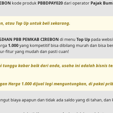
REBON
kode produk
PBBDPAY020
dari operator
Pajak Bum
en, atau
Top Up
untuk beli sekarang.
GIHAN PBB PEMKAB CIREBON
di menu
Top Up
pada website
arga
1.000
yang kompetitif bisa dibilang murah dan bisa 
ur-fitur yang mudah dan pasti cuan!
i tunggu kabar baik dari anda, usaha ini adalah bisnis 
gan Harga
1.000
dijual lagi menguntungkan, di pakai pri
ungut biaya apapun dan tidak ada saldo yang di tahan, da