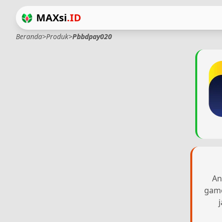
MAXsi
.ID
Beranda
>
Produk
>
Pbbdpay020
An
game