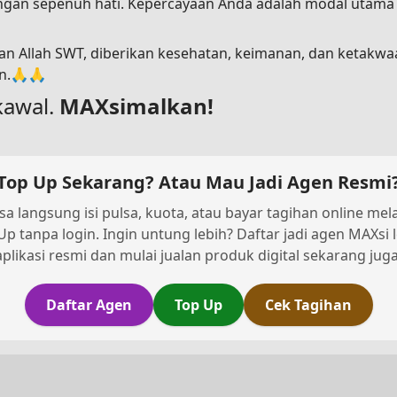
dengan sepenuh hati. Kepercayaan Anda adalah modal utam
n Allah SWT, diberikan kesehatan, keimanan, dan ketakwa
in.🙏🙏
kawal.
MAXsimalkan!
Top Up Sekarang? Atau Mau Jadi Agen Resmi
sa langsung isi pulsa, kuota, atau bayar tagihan online melal
Up tanpa login. Ingin untung lebih? Daftar jadi agen MAXsi 
aplikasi resmi dan mulai jualan produk digital sekarang juga
Daftar Agen
Top Up
Cek Tagihan