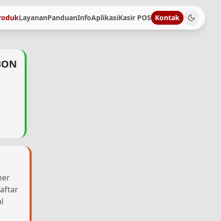
roduk
Layanan
Panduan
Info
Aplikasi
Kasir POS
Kontak
BON
her
aftar
l