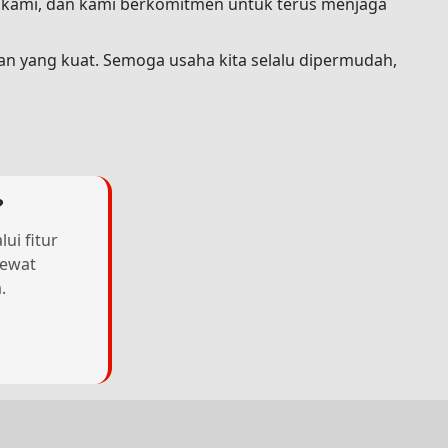
a kami, dan kami berkomitmen untuk terus menjaga
an yang kuat. Semoga usaha kita selalu dipermudah,
?
ui fitur
lewat
.