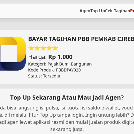
Agen
Top Up
Cek Tagihan
P
BAYAR TAGIHAN PBB PEMKAB CIRE
⭐⭐⭐⭐⭐
Harga:
Rp 1.000
Kategori: Pajak Bumi Bangunan
Kode Produk: PBBDPAY020
Status: Tersedia
Top Up Sekarang Atau Mau Jadi Agen?
da bisa langsung isi pulsa, isi kuota, isi saldo e-wallet, vouc
, dll melalui fitur Top Up tanpa login. Ingin untung lebih? D
jadi agen lewat aplikasi resmi dan mulai jualan produk digita
sekarang juga.