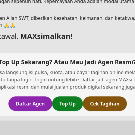
dengan sepenuh hati. Kepercayaan Anda adalah modal utam
n Allah SWT, diberikan kesehatan, keimanan, dan ketakwa
in.🙏🙏
kawal.
MAXsimalkan!
Top Up Sekarang? Atau Mau Jadi Agen Resmi
sa langsung isi pulsa, kuota, atau bayar tagihan online melal
Up tanpa login. Ingin untung lebih? Daftar jadi agen MAXsi 
aplikasi resmi dan mulai jualan produk digital sekarang juga
Daftar Agen
Top Up
Cek Tagihan