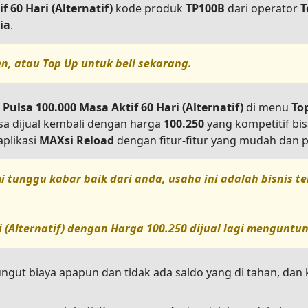
 60 Hari (Alternatif)
kode produk
TP100B
dari operator
T
ia
.
en, atau
Top Up
untuk beli sekarang.
Pulsa 100.000 Masa Aktif 60 Hari (Alternatif)
di menu
To
sa dijual kembali dengan harga
100.250
yang kompetitif bi
plikasi
MAXsi Reload
dengan fitur-fitur yang mudah dan p
i tunggu kabar baik dari anda, usaha ini adalah bisnis 
 (Alternatif)
dengan Harga
100.250
dijual lagi menguntun
ungut biaya apapun dan tidak ada saldo yang di tahan, da