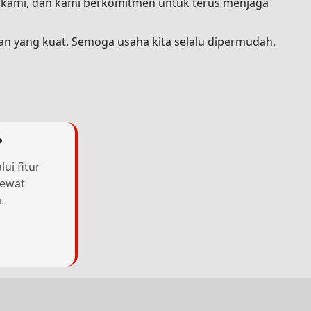
a kami, dan kami berkomitmen untuk terus menjaga
an yang kuat. Semoga usaha kita selalu dipermudah,
?
ui fitur
lewat
.