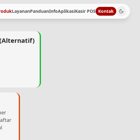
roduk
Layanan
Panduan
Info
Aplikasi
Kasir POS
Kontak
(Alternatif)
her
aftar
l