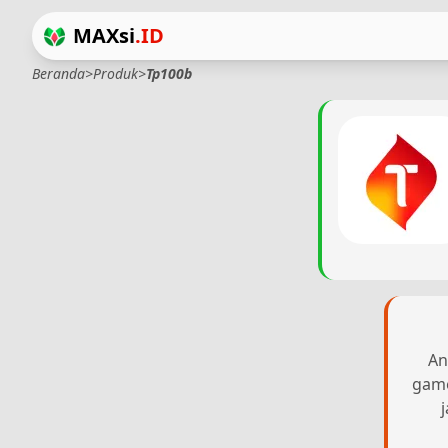
MAXsi
.ID
Beranda
>
Produk
>
Tp100b
An
game