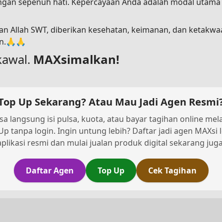
dengan sepenuh hati. Kepercayaan Anda adalah modal utam
n Allah SWT, diberikan kesehatan, keimanan, dan ketakwa
in.🙏🙏
kawal.
MAXsimalkan!
Top Up Sekarang? Atau Mau Jadi Agen Resmi
sa langsung isi pulsa, kuota, atau bayar tagihan online melal
Up tanpa login. Ingin untung lebih? Daftar jadi agen MAXsi 
aplikasi resmi dan mulai jualan produk digital sekarang juga
Daftar Agen
Top Up
Cek Tagihan