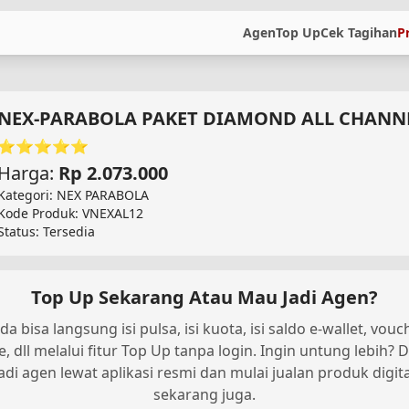
Agen
Top Up
Cek Tagihan
P
NEX-PARABOLA PAKET DIAMOND ALL CHANNE
⭐⭐⭐⭐⭐
Harga:
Rp 2.073.000
Kategori: NEX PARABOLA
Kode Produk: VNEXAL12
Status: Tersedia
Top Up Sekarang Atau Mau Jadi Agen?
da bisa langsung isi pulsa, isi kuota, isi saldo e-wallet, vouc
, dll melalui fitur Top Up tanpa login. Ingin untung lebih? D
jadi agen lewat aplikasi resmi dan mulai jualan produk digita
sekarang juga.