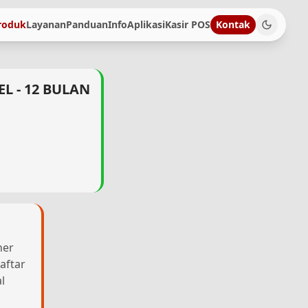
roduk
Layanan
Panduan
Info
Aplikasi
Kasir POS
Kontak
L - 12 BULAN
her
aftar
l