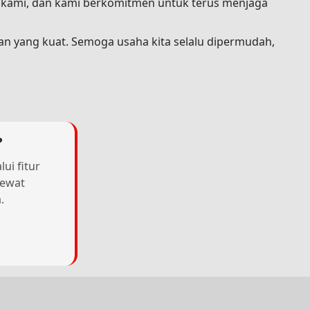
a kami, dan kami berkomitmen untuk terus menjaga
an yang kuat. Semoga usaha kita selalu dipermudah,
?
ui fitur
lewat
.