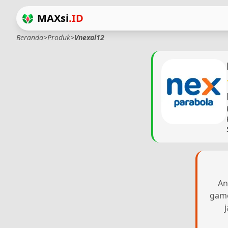
MAXsi
.ID
Beranda
>
Produk
>
Vnexal12
An
game