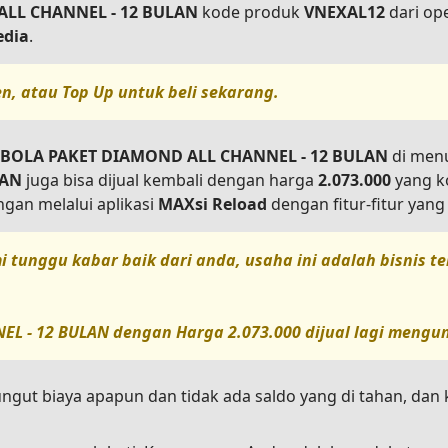
LL CHANNEL - 12 BULAN
kode produk
VNEXAL12
dari op
edia
.
en, atau
Top Up
untuk beli sekarang.
BOLA PAKET DIAMOND ALL CHANNEL - 12 BULAN
di men
LAN
juga bisa dijual kembali dengan harga
2.073.000
yang ko
an melalui aplikasi
MAXsi Reload
dengan fitur-fitur yan
i tunggu kabar baik dari anda, usaha ini adalah bisnis 
EL - 12 BULAN
dengan Harga
2.073.000
dijual lagi mengun
ungut biaya apapun dan tidak ada saldo yang di tahan, da