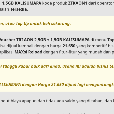
B + 1,5GB KALISUMAPA
kode produk
ZTKAON1
dari operato
adalah
Tersedia
.
en, atau
Top Up
untuk beli sekarang.
t Voucher TRI AON 2,5GB + 1,5GB KALISUMAPA
di menu
To
isa dijual kembali dengan harga
21.650
yang kompetitif bi
plikasi
MAXsi Reload
dengan fitur-fitur yang mudah dan p
i tunggu kabar baik dari anda, usaha ini adalah bisnis 
 KALISUMAPA
dengan Harga
21.650
dijual lagi menguntungka
ungut biaya apapun dan tidak ada saldo yang di tahan, da