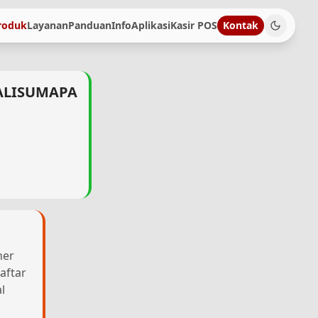
roduk
Layanan
Panduan
Info
Aplikasi
Kasir POS
Kontak
 KALISUMAPA
her
aftar
l