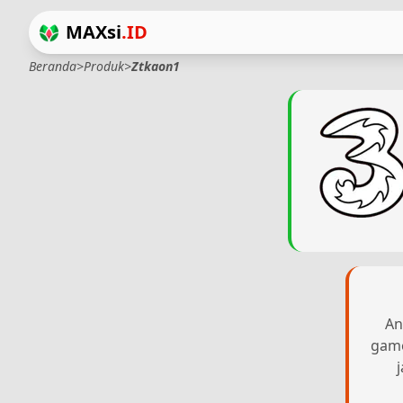
MAXsi
.ID
Beranda
>
Produk
>
Ztkaon1
An
game