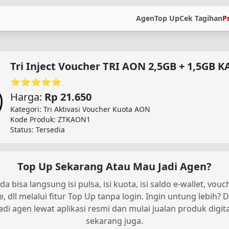
Agen
Top Up
Cek Tagihan
P
Tri Inject Voucher TRI AON 2,5GB + 1,5GB
⭐⭐⭐⭐⭐
Harga:
Rp 21.650
Kategori: Tri Aktivasi Voucher Kuota AON
Kode Produk: ZTKAON1
Status: Tersedia
Top Up Sekarang Atau Mau Jadi Agen?
da bisa langsung isi pulsa, isi kuota, isi saldo e-wallet, vouc
, dll melalui fitur Top Up tanpa login. Ingin untung lebih? D
jadi agen lewat aplikasi resmi dan mulai jualan produk digita
sekarang juga.