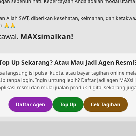
dengan sepenuh hati. Kepercayaan Anda adalah modal utam
n Allah SWT, diberikan kesehatan, keimanan, dan ketakwa
in.🙏🙏
kawal.
MAXsimalkan!
Top Up Sekarang? Atau Mau Jadi Agen Resmi
sa langsung isi pulsa, kuota, atau bayar tagihan online melal
Up tanpa login. Ingin untung lebih? Daftar jadi agen MAXsi 
aplikasi resmi dan mulai jualan produk digital sekarang juga
Daftar Agen
Top Up
Cek Tagihan