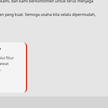
a kami, dan kami berkomitmen untuk terus menjaga
an yang kuat. Semoga usaha kita selalu dipermudah,
?
ui fitur
lewat
.