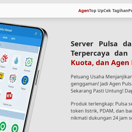
Agen
Top Up
Cek Tagihan
P
Server Pulsa da
Terpercaya dan
Kuota, dan Agen
Peluang Usaha Menjanjika
genggaman! Jadi Agen Puls
Sekarang Pasti Untung! Dap
Produk terlengkap: Pulsa s
token listrik, PDAM, dan ba
nikmati dukungan 24 jam s