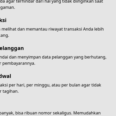
 agar terhindar dari hal yang tidak diinginkan saat
ggaman.
ksi
elihat dan memantau riwayat transaksi Anda lebih
kang.
Pelanggan
andai dan menyimpan data pelanggan yang berhutang,
ur pembayarannya.
adwal
ksi per hari, per minggu, atau per bulan agar tidak
 tagihan.
 banyak, bisa ribuan nomor sekaligus. Memudahkan