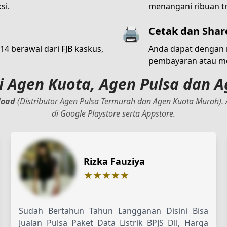
si.
menangani ribuan tr
🖨️
Cetak dan Shar
4 berawal dari FJB kaskus,
Anda dapat dengan 
pembayaran atau m
i Agen Kuota, Agen Pulsa dan 
load
(Distributor Agen Pulsa Termurah dan Agen Kuota Murah). A
di Google Playstore serta Appstore.
Rizka Fauziya
★★★★★
Sudah Bertahun Tahun Langganan Disini Bisa
Jualan Pulsa Paket Data Listrik BPJS Dll, Harga