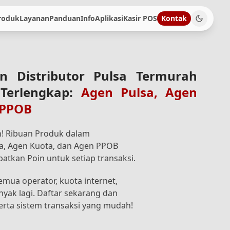
roduk
Layanan
Panduan
Info
Aplikasi
Kasir POS
Kontak
n Distributor Pulsa Termurah
 Terlengkap:
Agen Pulsa, Agen
 PPOB
n! Ribuan Produk dalam
a, Agen Kuota, dan Agen PPOB
atkan Poin untuk setiap transaksi.
emua operator, kuota internet,
nyak lagi. Daftar sekarang dan
erta sistem transaksi yang mudah!