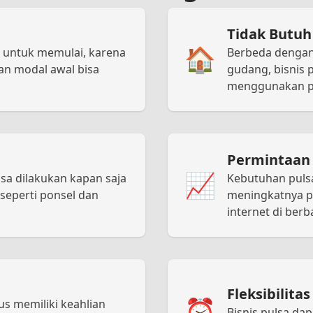
Tidak Butuh
🏠
r untuk memulai, karena
Berbeda dengan
dan modal awal bisa
gudang, bisnis 
menggunakan pe
Permintaan 
📈
isa dilakukan kapan saja
Kebutuhan pulsa
seperti ponsel dan
meningkatnya pe
internet di berb
Fleksibilita
⏰
rus memiliki keahlian
Bisnis pulsa dap