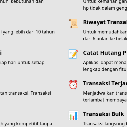
nuhi kebutuhan dan
Untuk kemanan ganda
hp tidak dalam gen
📜
Riwayat Transa
i yang lebih dari 10 tahun
Untuk memudahkan m
dari 6 bulan ke bela
📝
i
Catat Hutang 
ap hari untuk setiap
Aplikasi dapat men
lengkap dengan fit
⏰
Transaksi Terj
an transaksi. Transaksi
Menjadwalkan transa
terlambat membayar
📊
Transaksi Bulk
 yang kompetitif tanpa
Transaksi langsung