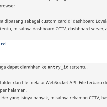
browser.
isa dipasang sebagai custom card di dashboard Lovel
rtentu, misalnya dashboard CCTV, dashboard server,
ard
 juga dapat diarahkan ke
tertentu.
entry_id
older dan file melalui WebSocket API. File terbaru d
 per halaman.
older yang isinya banyak, misalnya rekaman CCTV, has