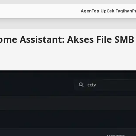
Agen
Top Up
Cek Tagihan
P
ome Assistant: Akses File SMB