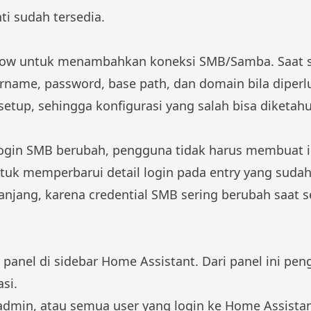
ti sudah tersedia.
flow untuk menambahkan koneksi SMB/Samba. Saat s
ername, password, base path, dan domain bila diperl
etup, sehingga konfigurasi yang salah bisa diketahui
 login SMB berubah, pengguna tidak harus membuat i
tuk memperbarui detail login pada entry yang sudah
njang, karena credential SMB sering berubah saat ser
panel di sidebar Home Assistant. Dari panel ini pen
si.
 admin, atau semua user yang login ke Home Assistant