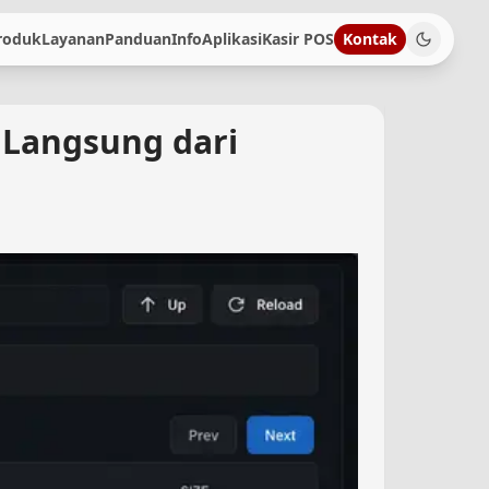
roduk
Layanan
Panduan
Info
Aplikasi
Kasir POS
Kontak
 Langsung dari