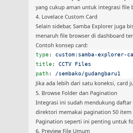
yang cukup aman untuk integrasi file 
4. Lovelace Custom Card
Selain sidebar, Samba Explorer juga b
menaruh file browser di dashboard te
Contoh konsep card:
type
: 
custom:samba-explorer-c
title
: 
CCTV Files
path
: 
/sembako/gudangbaru1
Jika ada lebih dari satu koneksi, card
5. Browse Folder dan Pagination
Integrasi ini sudah mendukung daftar f
direktori memakai pagination 50 item
Pagination seperti ini penting untuk f
6. Preview File Umum