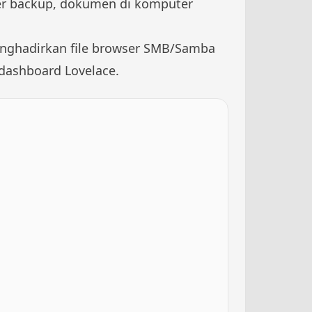
lder backup, dokumen di komputer
menghadirkan file browser SMB/Samba
 dashboard Lovelace.