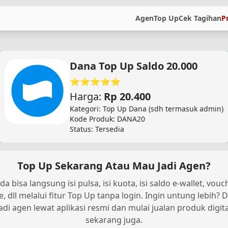
Agen
Top Up
Cek Tagihan
P
Dana Top Up Saldo 20.000
⭐⭐⭐⭐⭐
Harga:
Rp 20.400
Kategori: Top Up Dana (sdh termasuk admin)
Kode Produk: DANA20
Status: Tersedia
Top Up Sekarang Atau Mau Jadi Agen?
da bisa langsung isi pulsa, isi kuota, isi saldo e-wallet, vouc
, dll melalui fitur Top Up tanpa login. Ingin untung lebih? D
jadi agen lewat aplikasi resmi dan mulai jualan produk digita
sekarang juga.