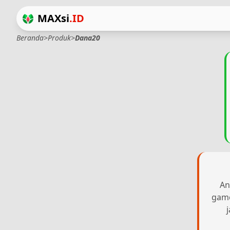
MAXsi
.ID
Beranda
>
Produk
>
Dana20
An
game