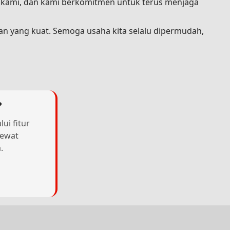
a kami, dan kami berkomitmen untuk terus menjaga
an yang kuat. Semoga usaha kita selalu dipermudah,
?
ui fitur
lewat
.