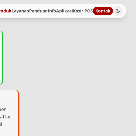
roduk
Layanan
Panduan
Info
Aplikasi
Kasir POS
Kontak
her
aftar
l