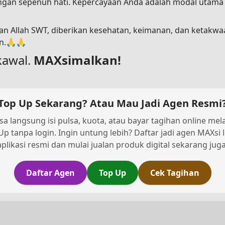
dengan sepenuh hati. Kepercayaan Anda adalah modal utam
n Allah SWT, diberikan kesehatan, keimanan, dan ketakwa
in.🙏🙏
kawal.
MAXsimalkan!
Top Up Sekarang? Atau Mau Jadi Agen Resmi
sa langsung isi pulsa, kuota, atau bayar tagihan online melal
Up tanpa login. Ingin untung lebih? Daftar jadi agen MAXsi 
aplikasi resmi dan mulai jualan produk digital sekarang juga
Daftar Agen
Top Up
Cek Tagihan