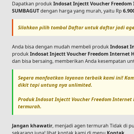
Dapatkan produk
Indosat Injectt Voucher Freedom
SUMBAGUT
dengan harga yang murah, yaitu Rp
6.90
Silahkan pilih tombol
Daftar
untuk daftar jadi ag
Anda bisa dengan mudah membeli produk
Indosat I
produk
Indosat Injectt Voucher Freedom Internet
dan bisa bersaing, memberikan Anda kesempatan unt
Segera manfaatkan layanan terbaik kami ini! Kam
dikit tapi untung nya unlimited.
Produk
Indosat Injectt Voucher Freedom Internet
termurah.
Jangan khawatir
, menjadi agen termurah Tidak di p
sekarang juga! lihat kontak kami di menu
Kontak
.