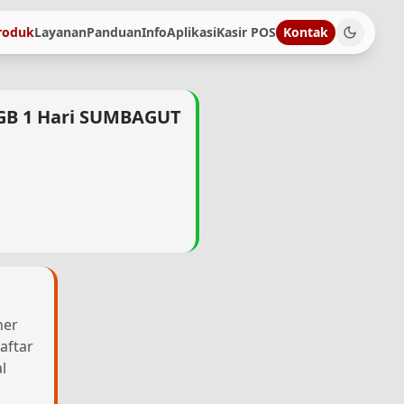
roduk
Layanan
Panduan
Info
Aplikasi
Kasir POS
Kontak
 GB 1 Hari SUMBAGUT
her
aftar
l