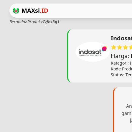
MAXsi
.ID
Beranda
>
Produk
>
Ivfns3g1
Indosa
⭐⭐⭐
Harga:
Kategori: 
Kode Prod
Status: Te
An
game