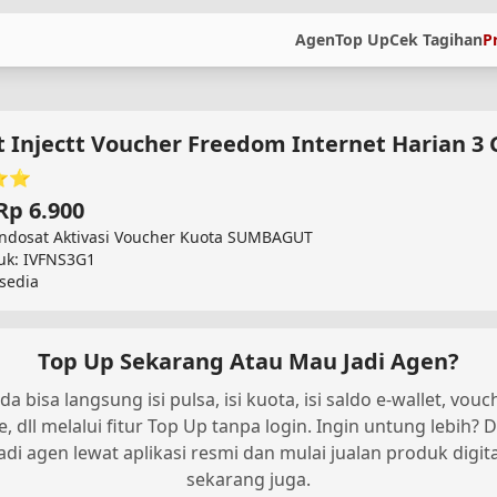
Agen
Top Up
Cek Tagihan
P
t Injectt Voucher Freedom Internet Harian 3
⭐⭐
Rp 6.900
Indosat Aktivasi Voucher Kuota SUMBAGUT
uk: IVFNS3G1
rsedia
Top Up Sekarang Atau Mau Jadi Agen?
da bisa langsung isi pulsa, isi kuota, isi saldo e-wallet, vouc
, dll melalui fitur Top Up tanpa login. Ingin untung lebih? D
jadi agen lewat aplikasi resmi dan mulai jualan produk digita
sekarang juga.