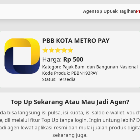
Agen
Top Up
Cek Tagihan
P
PBB KOTA METRO PAY
⭐⭐⭐⭐⭐
Harga:
Rp 500
Kategori: Pajak Bumi dan Bangunan Nasional
Kode Produk: PBBN193PAY
Status: Tersedia
Top Up Sekarang Atau Mau Jadi Agen?
da bisa langsung isi pulsa, isi kuota, isi saldo e-wallet, vouc
, dll melalui fitur Top Up tanpa login. Ingin untung lebih? D
jadi agen lewat aplikasi resmi dan mulai jualan produk digita
sekarang juga.