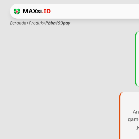
MAXsi
.ID
Beranda
>
Produk
>
Pbbn193pay
An
game