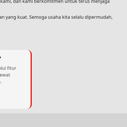
a kami, dan kami berkomitmen untuk terus menjaga
an yang kuat. Semoga usaha kita selalu dipermudah,
?
ui fitur
lewat
.