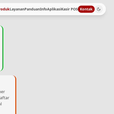
roduk
Layanan
Panduan
Info
Aplikasi
Kasir POS
Kontak
her
aftar
l