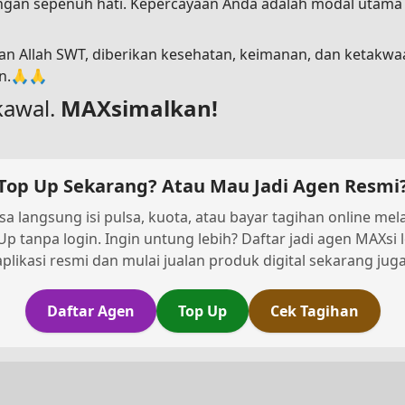
dengan sepenuh hati. Kepercayaan Anda adalah modal utam
n Allah SWT, diberikan kesehatan, keimanan, dan ketakwa
in.🙏🙏
kawal.
MAXsimalkan!
Top Up Sekarang? Atau Mau Jadi Agen Resmi
sa langsung isi pulsa, kuota, atau bayar tagihan online melal
Up tanpa login. Ingin untung lebih? Daftar jadi agen MAXsi 
aplikasi resmi dan mulai jualan produk digital sekarang juga
Daftar Agen
Top Up
Cek Tagihan