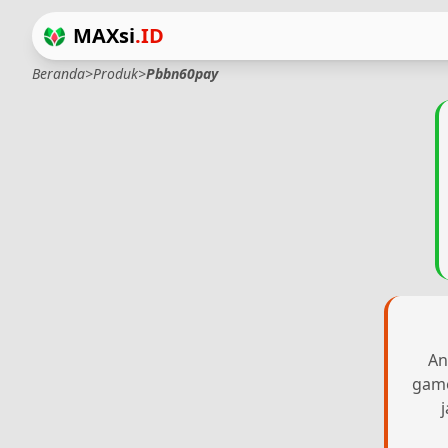
MAXsi
.ID
Beranda
>
Produk
>
Pbbn60pay
An
game