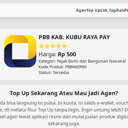
Agen
Top Up
Cek Tagihan
P
PBB KAB. KUBU RAYA PAY
⭐⭐⭐⭐⭐
Harga:
Rp 500
Kategori: Pajak Bumi dan Bangunan Nasional
Kode Produk: PBBN60PAY
Status: Tersedia
Top Up Sekarang Atau Mau Jadi Agen?
da bisa langsung isi pulsa, isi kuota, isi saldo e-wallet, vouc
, dll melalui fitur Top Up tanpa login. Ingin untung lebih? D
jadi agen lewat aplikasi resmi dan mulai jualan produk digita
sekarang juga.