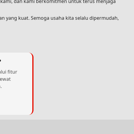
a kami, dan kami berkomitmen untuk terus menjaga
an yang kuat. Semoga usaha kita selalu dipermudah,
?
ui fitur
lewat
.