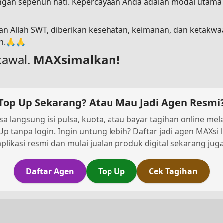
dengan sepenuh hati. Kepercayaan Anda adalah modal utam
n Allah SWT, diberikan kesehatan, keimanan, dan ketakwa
in.🙏🙏
kawal.
MAXsimalkan!
Top Up Sekarang? Atau Mau Jadi Agen Resmi
sa langsung isi pulsa, kuota, atau bayar tagihan online melal
Up tanpa login. Ingin untung lebih? Daftar jadi agen MAXsi 
aplikasi resmi dan mulai jualan produk digital sekarang juga
Daftar Agen
Top Up
Cek Tagihan