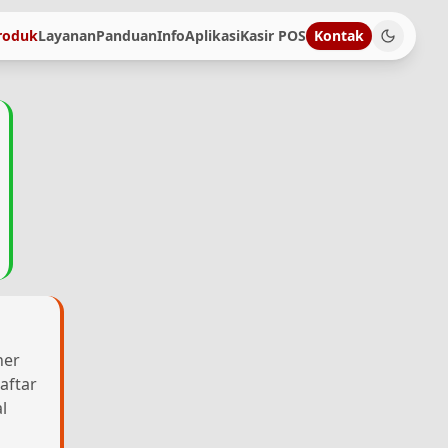
roduk
Layanan
Panduan
Info
Aplikasi
Kasir POS
Kontak
her
aftar
l