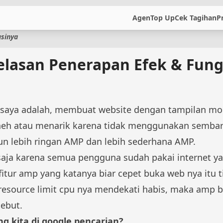
Agen
Top Up
Cek Tagihan
P
gsinya
jelasan Penerapan Efek & Fun
aya adalah, membuat website dengan tampilan mobile
neh atau menarik karena tidak menggunakan sembara
n lebih ringan AMP dan lebih sederhana AMP.
ja karena semua pengguna sudah pakai internet yan
tur amp yang katanya biar cepet buka web nya itu t
au resource limit cpu nya mendekati habis, maka amp
sebut.
g kita di google pencarian?