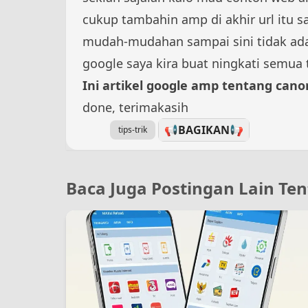
cukup tambahin amp di akhir url itu s
mudah-mudahan sampai sini tidak ada 
google saya kira buat ningkati semua t
Ini artikel google amp tentang canon
done, terimakasih
📢BAGIKAN
📢
tips-trik
Baca Juga Postingan Lain Ten