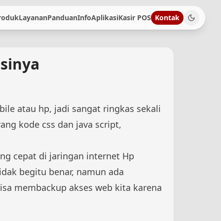
roduk
Layanan
Panduan
Info
Aplikasi
Kasir POS
Kontak
gsinya
 atau hp, jadi sangat ringkas sekali
ng kode css dan java script,
g cepat di jaringan internet Hp
idak begitu benar, namun ada
 bisa membackup akses web kita karena