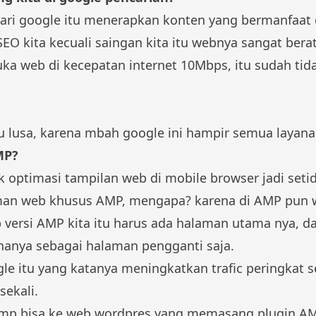
ari google itu menerapkan konten yang bermanfaat da
SEO kita kecuali saingan kita itu webnya sangat bera
ka web di kecepatan internet 10Mbps, itu sudah tid
u lusa, karena mbah google ini hampir semua layanan
MP?
 optimasi tampilan web di mobile browser jadi seti
man web khusus AMP, mengapa? karena di AMP pun 
 versi AMP kita itu harus ada halaman utama nya, da
 hanya sebagai halaman pengganti saja.
ogle itu yang katanya meningkatkan trafic peringkat 
sekali.
mp bisa ke web wordpres yang memasang plugin AMP,