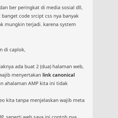
n ber peringkat di media sosial dll,
t banget code srcipt css nya banyak
ak mungkin terjadi. karena system
 di caplok,
daknya ada buat 2 (dua) halaman web,
wajib menyertakan
link canonical
n ahalaman AMP kita ini tidak
seo kita tanpa menjelaskan wajib meta
 seperti web saya ini contoh nya,