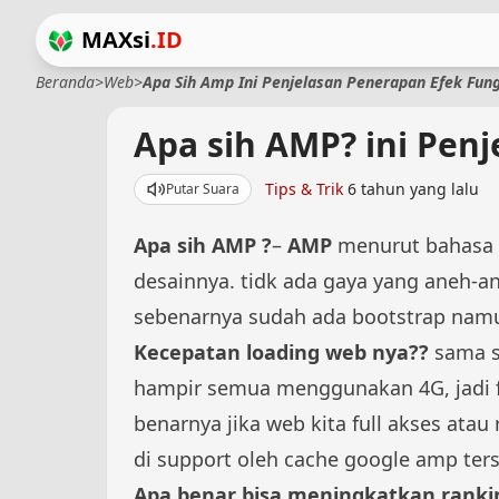
MAXsi
.ID
Beranda
>
Web
>
Apa Sih Amp Ini Penjelasan Penerapan Efek Fun
Apa sih AMP? ini Pen
Tips & Trik
6 tahun yang lalu
Putar Suara
Apa sih AMP ?
–
AMP
menurut bahasa s
desainnya. tidk ada gaya yang aneh-a
sebenarnya sudah ada bootstrap namu
Kecepatan loading web nya??
sama sa
hampir semua menggunakan 4G, jadi fi
benarnya jika web kita full akses at
di support oleh cache google amp ter
Apa benar bisa meningkatkan rankin