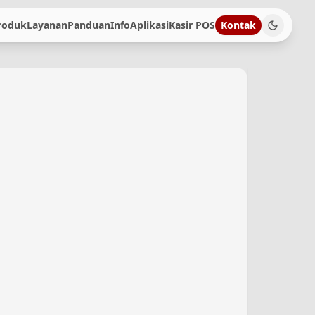
roduk
Layanan
Panduan
Info
Aplikasi
Kasir POS
Kontak