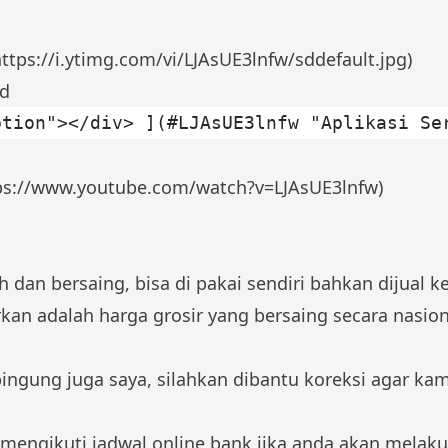
https://i.ytimg.com/vi/LJAsUE3lnfw/sddefault.jpg)
ad
ption"></div> ](#LJAsUE3lnfw "Aplikasi Se
tps://www.youtube.com/watch?v=LJAsUE3lnfw)
 dan bersaing, bisa di pakai sendiri bahkan dijual 
kan adalah harga grosir yang bersaing secara nasion
ngung juga saya, silahkan dibantu koreksi agar kami 
n mengikuti jadwal online bank jika anda akan melak