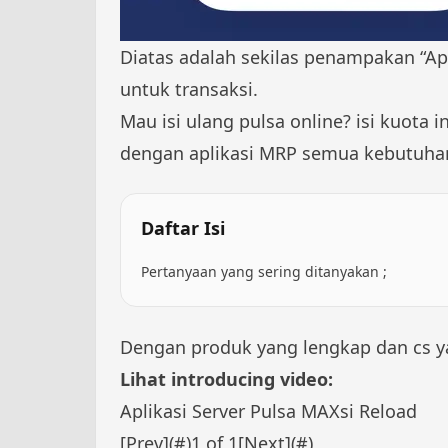
Diatas adalah sekilas penampakan “Apl
untuk transaksi.
Mau
isi ulang pulsa
online?
isi kuota i
dengan aplikasi MRP semua kebutuhan 
Daftar Isi
Pertanyaan yang sering ditanyakan ;
Dengan produk yang lengkap dan cs y
Lihat introducing video:
Aplikasi Server Pulsa MAXsi Reload
[Prev](#)
1
of
1
[Next](#)