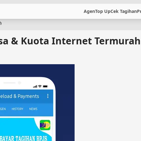
Agen
Top Up
Cek Tagihan
P
h
lsa & Kuota Internet Termurah