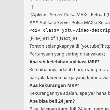
- [
![Aplikasi Server Pulsa MAXsi Reload](
### Aplikasi Server Pulsa MAXsi Relo
<div class="yotu-video-descri
[Prev](#)
1
of
1
[Next](#)
Tonton selengkapnya di [youtube](ht
Pertanyaan yang sering ditanyakan ;
Apa sih kelebihan aplikasi MRP?
Kelebihannya adalah harga yang murah
banyak, karena harga yang kami tawar
Apa kekurangan MRP?
Kekurangannya adalah, apa ya? haha bi
Apa bisa beli 24 jam?
Bisa, layanan kami full 24 jam, namu