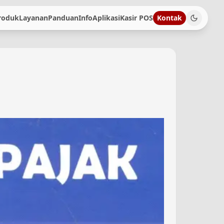
roduk
Layanan
Panduan
Info
Aplikasi
Kasir POS
Kontak