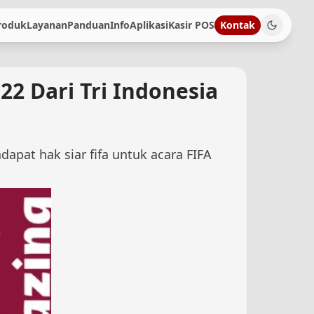
roduk
Layanan
Panduan
Info
Aplikasi
Kasir POS
Kontak
22 Dari Tri Indonesia
apat hak siar fifa untuk acara FIFA